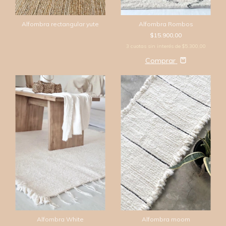
Alfombra rectangular yute
Alfombra Rombos
$15.900,00
3
cuotas sin interés de
$5.300,00
Comprar
Alfombra White
Alfombra moom