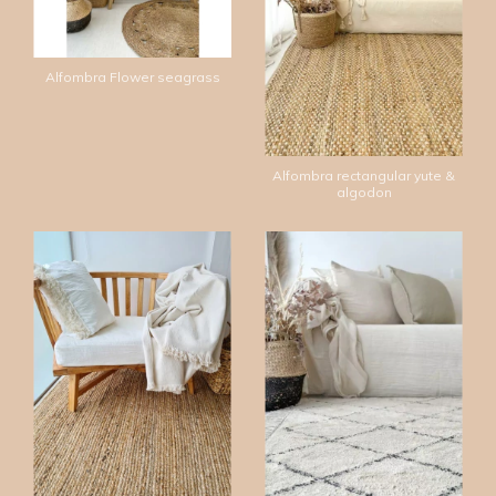
Alfombra Flower seagrass
Alfombra rectangular yute &
algodon