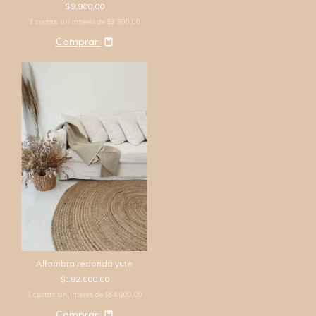
$9.900,00
3
cuotas sin interés de
$3.300,00
Comprar
Alfombra redonda yute
$192.000,00
3
cuotas sin interés de
$64.000,00
Comprar