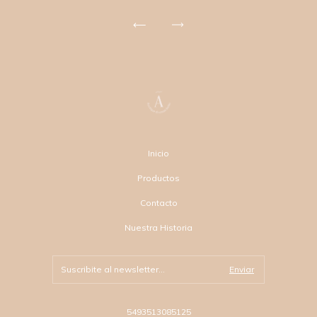
Inicio
Productos
Contacto
Nuestra Historia
5493513085125